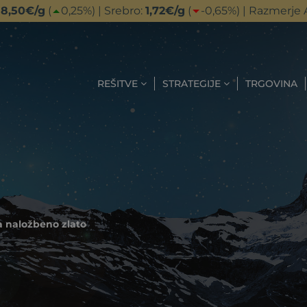
18,50
€/g
(
0,25
%) | Srebro:
1,72
€/g
(
-0,65
%) | Razmerje 
REŠITVE
STRATEGIJE
TRGOVINA
za naložbeno zlato