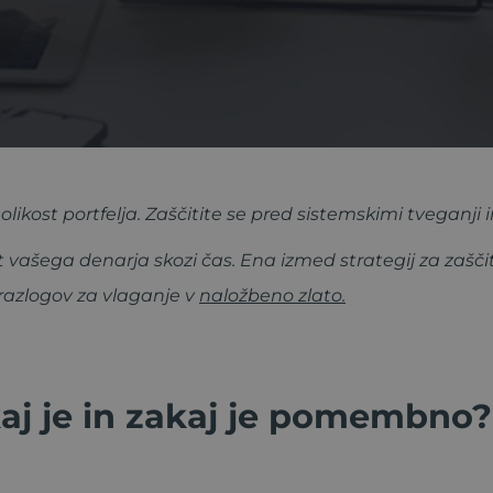
nolikost portfelja. Zaščitite se pred sistemskimi tveganji 
t vašega denarja skozi čas. Ena izmed strategij za zašči
 razlogov za vlaganje v
naložbeno zlato.
kaj je in zakaj je pomembno?