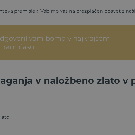
zahteva premislek. Vabimo vas na brezplačen posvet z n
 odgovoril vam bomo v najkrajšem
nem času
laganja v naložbeno zlato v 
zlato