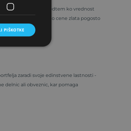
dnost bolje kot valute. Medtem ko vrednost
i. Zgodovina kaže, da so cene zlata pogosto
I PIŠKOTKE
portfelja zaradi svoje edinstvene lastnosti -
ne delnic ali obveznic, kar pomaga