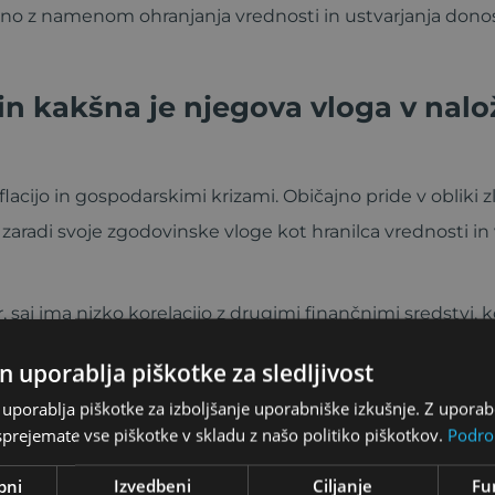
pljeno z namenom ohranjanja vrednosti in ustvarjanja dono
 in kakšna je njegova vloga v nal
lacijo in gospodarskimi krizami. Običajno pride v obliki zl
zaradi svoje zgodovinske vloge kot hranilca vrednosti i
r, saj ima nizko korelacijo z drugimi finančnimi sredstvi, 
e drugih sredstev, kar pomaga zmanjšati skupno tveganj
n uporablja piškotke za sledljivost
uporablja piškotke za izboljšanje uporabniške izkušnje. Z upora
nejo k naložbenemu zlatu v časih i
prejemate vse piškotke v skladu z našo politiko piškotkov.
Podro
bni
Izvedbeni
Ciljanje
Fu