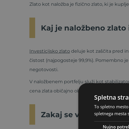
Zlato kot naložba je fizično zlato, ki je ku
Kaj je naložbeno zlato
Investicijsko zlato
deluje kot zaščita pred inf
čistost (najpogosteje 99,9%). Pomembno je 
negotovosti.
V naložbenem portfelju služi kot stabilizato
cena zlata običajno obnaša drugače kot cen
Spletna stra
To spletno mesto 
Zakaj se vlagatelji obr
spletnega mesta s
Nujno potre