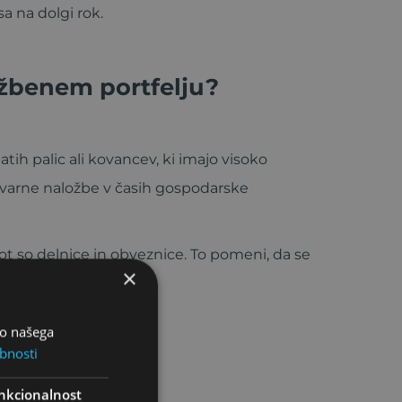
sa na dolgi rok.
ožbenem portfelju?
atih palic ali kovancev, ki imajo visoko
n varne naložbe v časih gospodarske
kot so delnice in obveznice. To pomeni, da se
×
e portfelja.
bo našega
nflacije?
bnosti
nkcionalnost