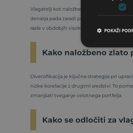
Vlagatelji kot naložbeno sredstvo najraje iz
denarja pada zaradi povečane ponudbe denar
rasle v obdobjih visoke inflacije.
POKAŽI POD
Kako naložbeno zlato p
Diverzifikacija je ključna strategija pri uprav
nizke korelacije z drugimi sredstvi. To pome
zmanjšati tveganje celotnega portfelja.
Kako se odločiti za vl