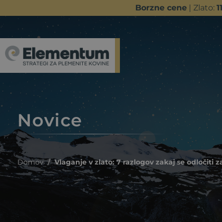
Borzne cene
| Zlato:
1
Novice
Domov
Vlaganje v zlato: 7 razlogov zakaj se odločiti 