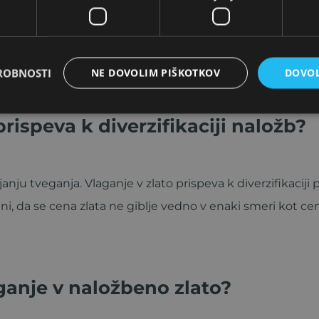
berejo zlato v časih inflacije, ker zlato ohranja svojo vre
ja in rastočih cen, zlato pogosto pridobiva na vrednost
ROBNOSTI
NE DOVOLIM PIŠKOTKOV
DOVOL
rispeva k diverzifikaciji naložb?
ljanju tveganja. Vlaganje v zlato prispeva k diverzifikaciji 
ni, da se cena zlata ne giblje vedno v enaki smeri kot ce
aganje v naložbeno zlato?