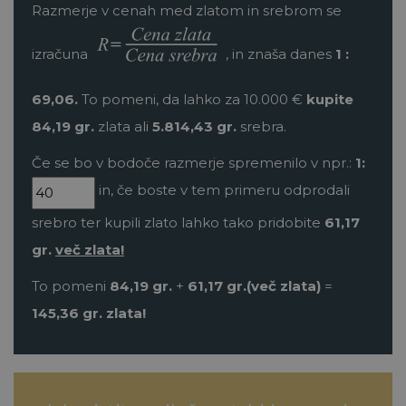
Razmerje v cenah med zlatom in srebrom se
izračuna
, in znaša danes
1 :
69,06
.
To pomeni, da lahko za
10.000
€
kupite
84,19
gr.
zlata ali
5.814,43
gr.
srebra.
Če se bo v bodoče razmerje spremenilo v npr.:
1:
in, če boste v tem primeru odprodali
srebro ter kupili zlato lahko tako pridobite
61,17
gr.
več zlata!
To pomeni
84,19
gr.
+
61,17
gr.(več zlata)
=
145,36
gr. zlata!