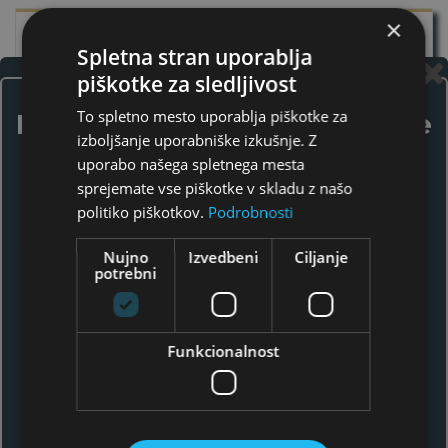
×
Spletna stran uporablja
piškotke za sledljivost
To spletno mesto uporablja piškotke za
Prijavite se na naše e-novice
izboljšanje uporabniške izkušnje. Z
uporabo našega spletnega mesta
S prijavo na naše e-novice boste
sprejemate vse piškotke v skladu z našo
obveščeni o pomembnih informacijah o
politiko piškotkov.
Podrobnosti
investiranju v plemenite kovine.
Nujno
Izvedbeni
Ciljanje
Kupujte strateško. Želite izvedeti
potrebni
več? Kontaktirajte nas!
Kliknite tukaj!
Funkcionalnost
*
S prijavo na e-novice se strinjam s
politiko
zasebnosti
Elementum d.o.o..