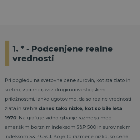
1. * - Podcenjene realne
vrednosti
Pri pogledu na svetovne cene surovin, kot sta zlato in
srebro, v primerjavi z drugimi investicijskimi
priložnostmi, lahko ugotovimo, da so realne vrednosti
zlata in srebra
danes tako nizke, kot so bile leta
1970
! Na grafu je vidno gibanje razmerja med
ameriškim borznim indeksom S&P 500 in surovinskim
indeksom S&P GSCI. Ko je to razmerje nizko, so cene