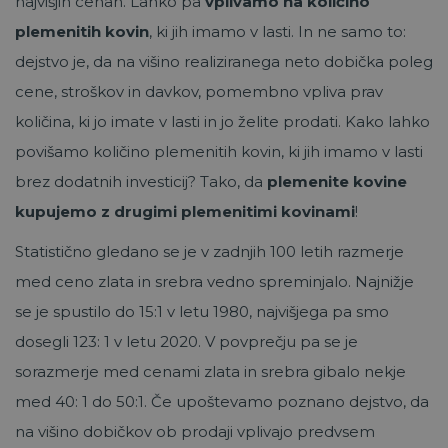
najvišjih cenah. Lahko pa
vplivamo na količino
plemenitih kovin
, ki jih imamo v lasti. In ne samo to:
dejstvo je, da na višino realiziranega neto dobička poleg
cene, stroškov in davkov, pomembno vpliva prav
količina, ki jo imate v lasti in jo želite prodati. Kako lahko
povišamo količino plemenitih kovin, ki jih imamo v lasti
brez dodatnih investicij? Tako, da
plemenite kovine
kupujemo z drugimi plemenitimi kovinami
!
Statistično gledano se je v zadnjih 100 letih razmerje
med ceno zlata in srebra vedno spreminjalo. Najnižje
se je spustilo do 15:1 v letu 1980, najvišjega pa smo
dosegli 123: 1 v letu 2020. V povprečju pa se je
sorazmerje med cenami zlata in srebra gibalo nekje
med 40: 1 do 50:1. Če upoštevamo poznano dejstvo, da
na višino dobičkov ob prodaji vplivajo predvsem