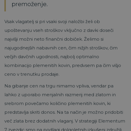
premoženje.
Vsak vlagatelj si pri vsaki svoji naložbi želi ob
upoštevanju vseh stroškov vključno z davki doseči
najvišji možni neto finančni dobiček. Želimo si
najugodnejših nabavnih cen, čim nižjih stroškov, čim
večjih davčnih ugodnosti, najbolj optimalno
kombinacijo plemenitih kovin, predvsem pa čim višjo
ceno v trenutku prodaje.
Na gibanje cen na trgu nimamo vpliva, vendar pa
lahko z uporabo menjalnih razmerij med zlatom in
srebrom povečamo količino plemenitih kovin, ki
predstavlja skriti donos. Na ta način je možno pridobiti
več zlata brez dodatnih vlaganj. V strategiji Elementum
7 zvezdic smo na podlagi dolgoletnih izkušenj združili