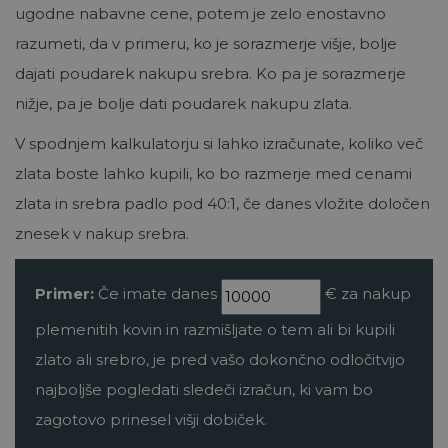
ugodne nabavne cene, potem je zelo enostavno
razumeti, da v primeru, ko je sorazmerje višje, bolje
dajati poudarek nakupu srebra. Ko pa je sorazmerje
nižje, pa je bolje dati poudarek nakupu zlata.
V spodnjem kalkulatorju si lahko izračunate, koliko več
zlata boste lahko kupili, ko bo razmerje med cenami
zlata in srebra padlo pod 40:1, če danes vložite določen
znesek v nakup srebra.
Primer:
Če imate danes
€ za nakup
plemenitih kovin in razmišljate o tem ali bi kupili
zlato ali srebro, je pred vašo dokončno odločitvijo
najboljše pogledati sledeči izračun, ki vam bo
zagotovo prinesel višji dobiček.