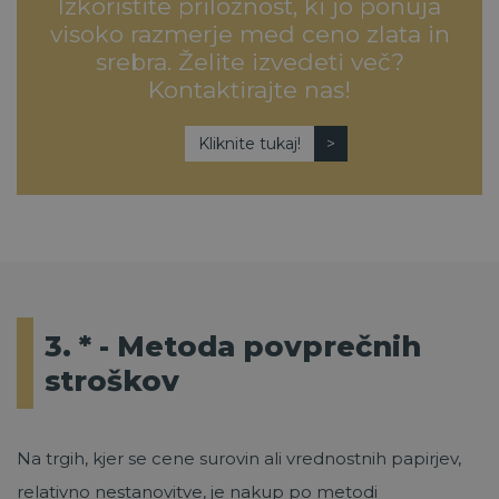
Izkoristite priložnost, ki jo ponuja
visoko razmerje med ceno zlata in
srebra. Želite izvedeti več?
Kontaktirajte nas!
Kliknite tukaj!
3. * - Metoda povprečnih
stroškov
Na trgih, kjer se cene surovin ali vrednostnih papirjev,
relativno nestanovitve, je nakup po metodi