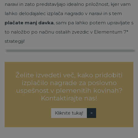
naravi in zato predstavljajo idealno priložnost, kjer vam
lahko delodajalec izplača nagrado v naravi in s tem
plačate manj davka
, sami pa lahko potem upravljate s
to naložbo po načinu ostalih zvezdic v Elementum 7*
strategiji!
Želite izvedeti več, kako pridobiti
izplačilo nagrade za poslovno
uspešnost v plemenitih kovinah?
Kontaktirajte nas!
Kliknite tukaj!