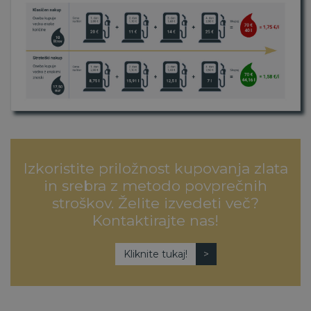
Izkoristite priložnost kupovanja zlata
in srebra z metodo povprečnih
stroškov. Želite izvedeti več?
Kontaktirajte nas!
Kliknite tukaj!