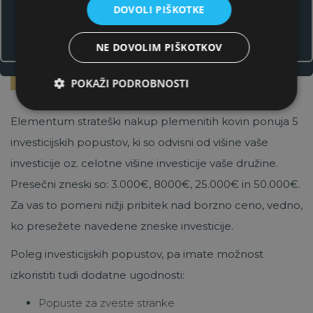
Prijava
DOVOLI PIŠKOTKE
5. * - 5 investicijskih
NE DOVOLIM PIŠKOTKOV
popustov
POKAŽI PODROBNOSTI
Elementum strateški nakup plemenitih kovin ponuja 5
investicijskih popustov, ki so odvisni od višine vaše
investicije oz. celotne višine investicije vaše družine.
Presečni zneski so: 3.000€, 8000€, 25.000€ in 50.000€.
Za vas to pomeni nižji pribitek nad borzno ceno, vedno,
ko presežete navedene zneske investicije.
Poleg investicijskih popustov, pa imate možnost
izkoristiti tudi dodatne ugodnosti:
Popuste za zveste stranke