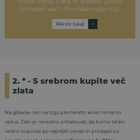
nizke cene zlata in srebra. Želite
izvedeti več? Kontaktirajte nas!
Kliknite tukaj!
2. * - S srebrom kupite več
zlata
Na gibanje cen na trgu plemenitih kovin nimamo
vpliva. Zato je nerealno pričakovati, da bomo lahko
vedno kupovali po najnižjih cenah in prodajali po