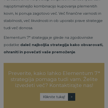
najoptimalnejšo kombinacijo kupovanja plemenitih
kovin, ki ponuja zagotovo več. Več finančne varnosti in
stabilnosti, več likvidnosti in ob uporabi prave strategije
tudi več donosa.
Elementum 7* strategija je glede na zgodovinske
podatke
daleč najboljša strategija kako obvarovati,
ohraniti in povečati vaše premoženje
.
Preverite, kako lahko Elementum 7*
strategija pomaga tudi vam. Želite
izvedeti več? Kontaktirajte nas!
Kliknite tukaj!