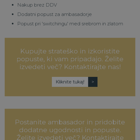
Nakup brez DDV
Dodatni popust za ambasadorje
Popust pri 'switchingu' med srebrom in zlatom
Kupujte strateško in izkoristite
popuste, ki vam pripadajo. Želite
izvedeti več? Kontaktirajte nas!
Kliknite tukaj!
Postanite ambasador in pridobite
dodatne ugodnosti in popuste.
Želite izvedeti več? Kontaktirajte