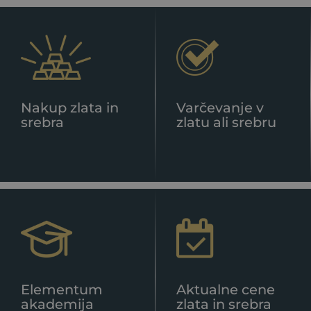
Nakup zlata in
Varčevanje v
srebra
zlatu ali srebru
OBVESTILO: 3.8.-7.8.26
Elementum
Aktualne cene
akademija
zlata in srebra
KOLEKTIVNI DOPUST