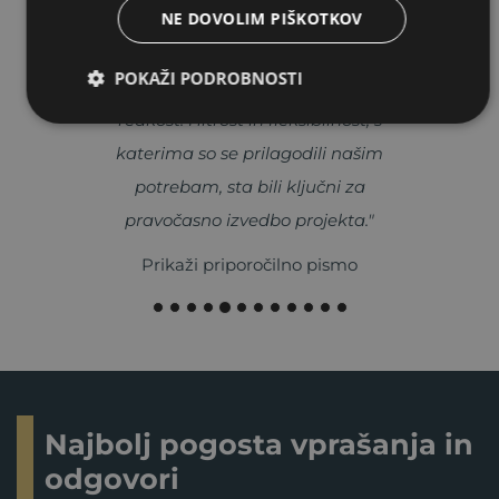
NE DOVOLIM PIŠKOTKOV
ELEMENTUM. Vsak srebrnik je izdelan
z natančnostjo in pozornostjo do
POKAŽI PODROBNOSTI
detajlov, kar je v današnjem času
redkost. Hitrost in fleksibilnost, s
katerima so se prilagodili našim
potrebam, sta bili ključni za
pravočasno izvedbo projekta."
Prikaži priporočilno pismo
Najbolj pogosta vprašanja in
odgovori