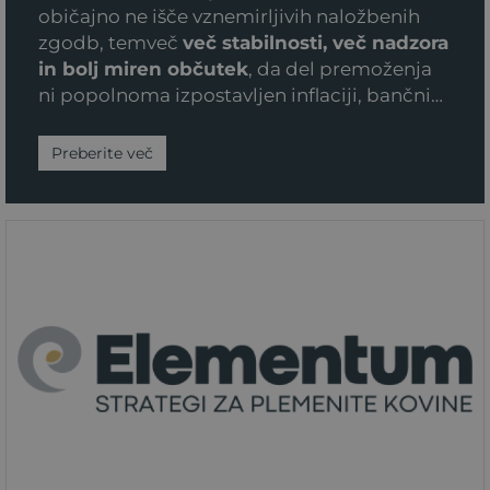
običajno ne išče vznemirljivih naložbenih
zgodb, temveč
več stabilnosti, več nadzora
in bolj miren občutek
, da del premoženja
ni popolnoma izpostavljen inflaciji, bančnim
tveganjem ali nepredvidljivim tržnim
premikom. Plemenite kovine lahko pri tem
Preberite več
odigrajo pomembno vlogo, vendar
predvsem takrat, ko do njih pristopite
premišljeno, ne impulzivno.