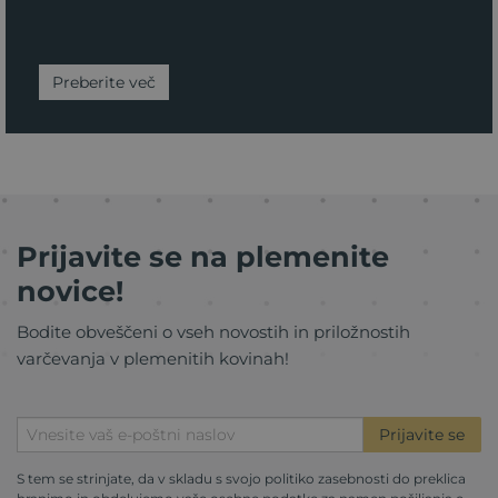
Preberite več
Prijavite se na plemenite
novice!
Bodite obveščeni o vseh novostih in priložnostih
varčevanja v plemenitih kovinah!
Prijavite se
Varčevanje v zlatih
S tem se strinjate, da v skladu s svojo
politiko zasebnosti
do preklica
Varčevanje v srebrnih