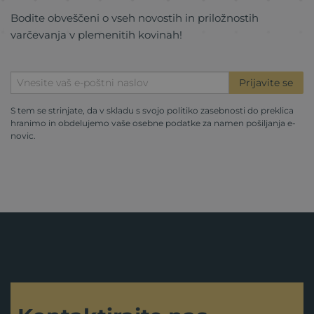
Bodite obveščeni o vseh novostih in priložnostih
varčevanja v plemenitih kovinah!
Prijavite se
S tem se strinjate, da v skladu s svojo
politiko zasebnosti
do preklica
hranimo in obdelujemo vaše osebne podatke za namen pošiljanja e-
novic.