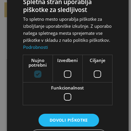
Spletna stran uporablja
Reference
piškotke za sledljivost
To spletno mesto uporablja piškotke za
izboljšanje uporabniške izkušnje. Z uporabo
našega spletnega mesta sprejemate vse
piškotke v skladu z našo politiko piškotkov.
Podrobnosti
Nujno
Izvedbeni
Ciljanje
potrebni
NLB
https://www.nlb.si/
Funkcionalnost
"Izjemno smo zadovoljni z rezultatom,
ki je še dodatno poudaril prestižnost in
pomembnost naše hiše. Kakovost
izdelave srebrnikov je na najvišji ravni,
DOVOLI PIŠKOTKE
kar odraža visoke standarde podjetja