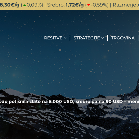
18,30
€/g
(
0,09
%) | Srebro:
1,72
€/g
(
-0,59
%) | Razmerje 
REŠITVE
STRATEGIJE
TRGOVINA
 bodo potisnila zlato na 5.000 USD, srebro pa na 90 USD – 