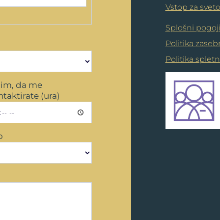
Vstop za svet
Splošni pogoj
Politika zaseb
Politika splet
lim, da me
taktirate (ura)
o