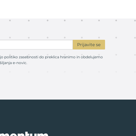
Prijavite se
ojo
politiko zasebnosti
do preklica hranimo in obdelujemo
ljanja e-novic.