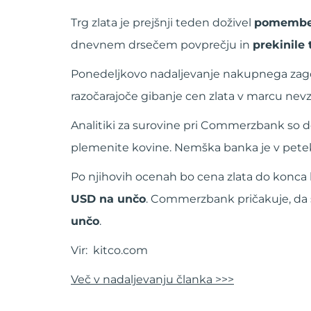
Trg zlata je prejšnji teden doživel
pomemben
dnevnem drsečem povprečju in
prekinile 
Ponedeljkovo nadaljevanje nakupnega zag
razočarajoče gibanje cen zlata v marcu nev
Analitiki za surovine pri Commerzbank so d
plemenite kovine. Nemška banka je v petek 
Po njihovih ocenah bo cena zlata do konca 
USD na unčo
. Commerzbank pričakuje, da se
unčo
.
Vir: kitco.com
Več v nadaljevanju članka >>>