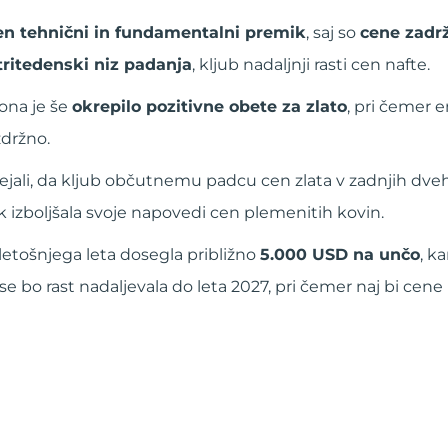
 tehnični in fundamentalni premik
, saj so
cene zadr
tritedenski niz padanja
, kljub nadaljnji rasti cen nafte.
ona je še
okrepilo pozitivne obete za zlato
, pri čemer e
zdržno.
ejali, da kljub občutnemu padcu cen zlata v zadnjih dveh
izboljšala svoje napovedi cen plemenitih kovin.
letošnjega leta dosegla približno
5.000 USD na unčo
, k
 bo rast nadaljevala do leta 2027, pri čemer naj bi cene