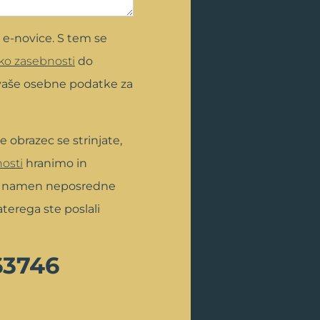
 e-novice. S tem se
iko zasebnosti
do
vaše osebne podatke za
e obrazec se strinjate,
nosti
hranimo in
a namen neposredne
terega ste poslali
63746