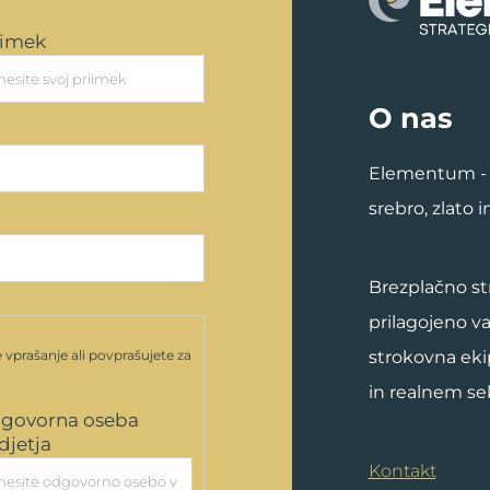
iimek
O nas
Elementum - 
srebro, zlato 
Brezplačno st
prilagojeno v
strokovna eki
 vprašanje ali povprašujete za
in realnem sek
govorna oseba
djetja
Kontakt