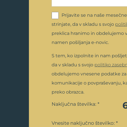
Prijavite se na naše mesečne
strinjate, da v skladu s svojo
polit
preklica hranimo in obdelujemo 
namen pošiljanja e-novic.
S tem, ko izpolnite in nam pošljet
da v skladu s svojo
politiko zaseb
obdelujemo vnesene podatke z
komunikacije o povpraševanju, ka
preko obrazca.
Naključna številka: *
Vnesite naključno številko: *