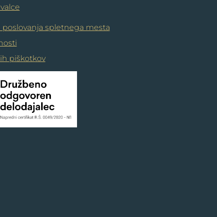
ovalce
i poslovanja spletnega mesta
nosti
nih piškotkov