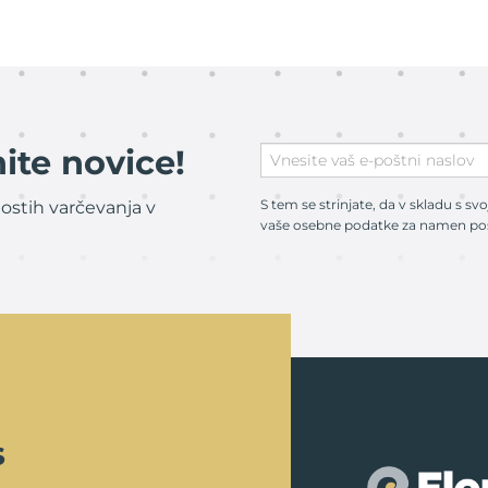
ite novice!
S tem se strinjate, da v skladu s sv
ostih varčevanja v
vaše osebne podatke za namen poši
s