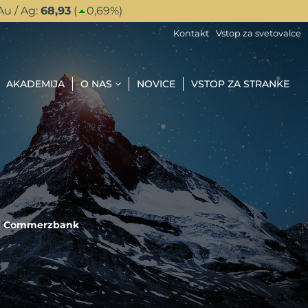
Au / Ag:
68,93
(
0,69
%)
Kontakt
Vstop za svetovalce
AKADEMIJA
O NAS
NOVICE
VSTOP ZA STRANKE
meni Commerzbank