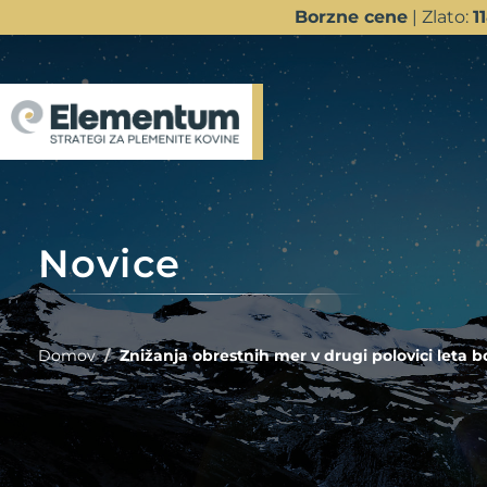
Borzne cene
| Zlato:
1
Novice
Domov
Znižanja obrestnih mer v drugi polovici leta