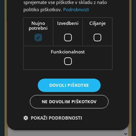
sprejemate vse piškotke v skladu z našo
Telefon
politiko piškotkov.
Podrobnosti
Nujno
Izvedbeni
Ciljanje
potrebni
Ta polja izpolnite samo v primeru, če imate vprašanje ali
povprašujete za podjetje
Funkcionalnost
Naziv podjetja
Odgovorna oseba podjetja
DOVOLI PIŠKOTKE
NE DOVOLIM PIŠKOTKOV
POKAŽI PODROBNOSTI
Želim več informacij o