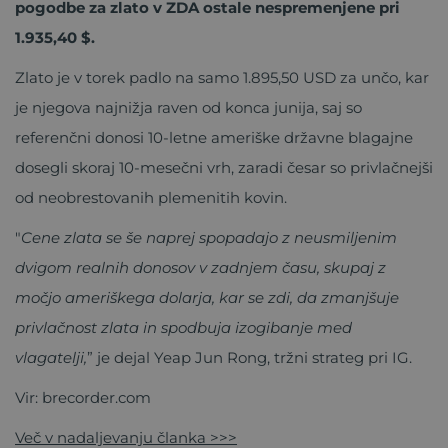
pogodbe za zlato v ZDA ostale nespremenjene pri
1.935,40 $.
Zlato je v torek padlo na samo 1.895,50 USD za unčo, kar
je njegova najnižja raven od konca junija, saj so
referenčni donosi 10-letne ameriške državne blagajne
dosegli skoraj 10-mesečni vrh, zaradi česar so privlačnejši
od neobrestovanih plemenitih kovin.
"
Cene zlata se še naprej spopadajo z neusmiljenim
dvigom realnih donosov v zadnjem času, skupaj z
močjo ameriškega dolarja, kar se zdi, da zmanjšuje
privlačnost zlata in spodbuja izogibanje med
vlagatelji,
” je dejal Yeap Jun Rong, tržni strateg pri IG.
Vir: brecorder.com
Več v nadaljevanju članka >>>