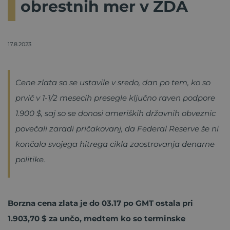
obrestnih mer v ZDA
17.8.2023
Cene zlata so se ustavile v sredo, dan po tem, ko so
prvič v 1-1/2 mesecih presegle ključno raven podpore
1.900 $, saj so se donosi ameriških državnih obveznic
povečali zaradi pričakovanj, da Federal Reserve še ni
končala svojega hitrega cikla zaostrovanja denarne
politike.
Borzna cena zlata je do 03.17 po GMT ostala pri
1.903,70 $ za unčo, medtem ko so terminske