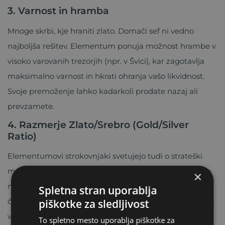
3. Varnost in hramba
Mnoge skrbi, kje hraniti zlato. Domači sef ni vedno
najboljša rešitev. Elementum ponuja možnost hrambe v
visoko varovanih trezorjih (npr. v Švici), kar zagotavlja
maksimalno varnost in hkrati ohranja vašo likvidnost.
Svoje premoženje lahko kadarkoli prodate nazaj ali
prevzamete.
4. Razmerje Zlato/Srebro (Gold/Silver
Ratio)
Elementumovi strokovnjaki svetujejo tudi o strateški
menjavi med kovinami. Ko je srebro podcenjeno glede
×
na zlato, vam lahko svetujejo preureditev portfelja, s
Spletna stran uporablja
čimer lahko povečate količino svojega premoženja brez
piškotke za sledljivost
vlaganja dodatnega denarja.
To spletno mesto uporablja piškotke za