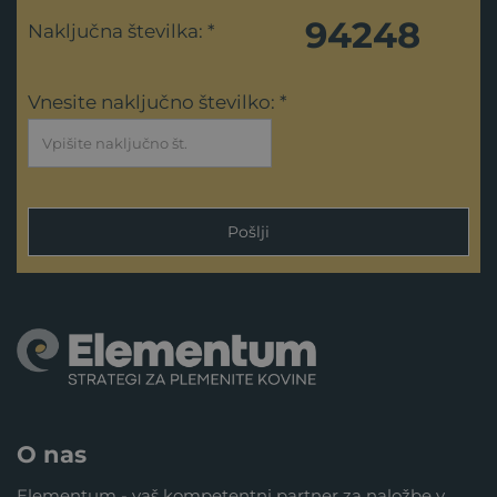
94248
Naključna številka: *
Vnesite naključno številko: *
Pošlji
O nas
Elementum - vaš kompetentni partner za naložbe v