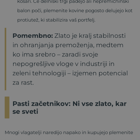
košari. Če delniški trgi padejo ali nepremičninski
balon poči, plemenite kovine pogosto delujejo kot
protiutež, ki stabilizira vaš portfelj.
Pomembno:
Zlato je kralj stabilnosti
in ohranjanja premoženja, medtem
ko ima srebro – zaradi svoje
nepogrešljive vloge v industriji in
zeleni tehnologiji – izjemen potencial
za rast.
Pasti začetnikov: Ni vse zlato, kar
se sveti
Mnogi vlagatelji naredijo napako in kupujejo plemenite