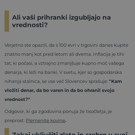
Ali vaši prihranki izgubljajo na
vrednosti?
Verjetno ste opazili, da s 100 evri v trgovini danes kupite
znatno manj kot pred letom ali dvema. Inflacija je tihi
tat, ki počasi, a vztrajno zmanjšuje kupno moč vašega
denarja, ki leži na banki. V svetu, kjer so gospodarska
nihanja stalnica, se vse več Slovencev sprašuje:
"Kam
vložiti denar, da bo varen in da bo ohranil svojo
vrednost?"
Odgovor, ki ga zgodovina ponuja že tisočletja, je
preprost:
Plemenite kovine
.
Zakaj vključiti zlato in srebro v svoj