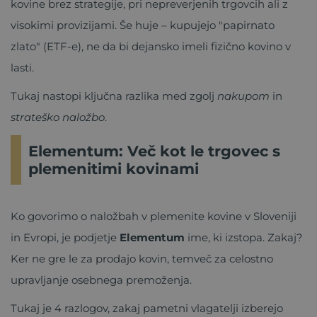
kovine brez strategije, pri nepreverjenih trgovcih ali z
visokimi provizijami. Še huje – kupujejo "papirnato
zlato" (ETF-e), ne da bi dejansko imeli fizično kovino v
lasti.
Tukaj nastopi ključna razlika med zgolj
nakupom
in
strateško naložbo
.
Elementum: Več kot le trgovec s
plemenitimi kovinami
Ko govorimo o naložbah v plemenite kovine v Sloveniji
in Evropi, je podjetje
Elementum
ime, ki izstopa. Zakaj?
Ker ne gre le za prodajo kovin, temveč za celostno
upravljanje osebnega premoženja.
Tukaj je 4 razlogov, zakaj pametni vlagatelji izberejo