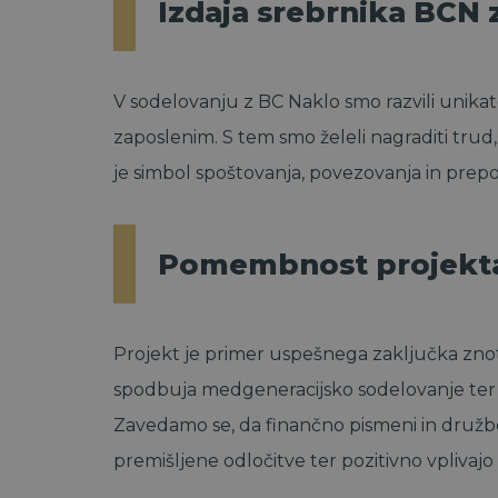
Izdaja srebrnika BCN 
V sodelovanju z BC Naklo smo razvili unika
zaposlenim. S tem smo želeli nagraditi trud
je simbol spoštovanja, povezovanja in prepo
Pomembnost projekta 
Projekt je primer uspešnega zaključka znot
spodbuja medgeneracijsko sodelovanje ter u
Zavedamo se, da finančno pismeni in družb
premišljene odločitve ter pozitivno vplivajo 