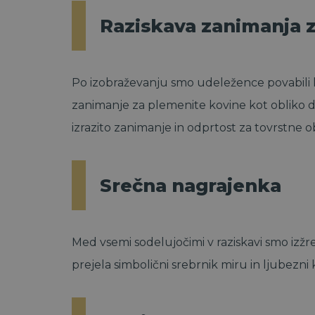
Raziskava zanimanja 
Po izobraževanju smo udeležence povabili k 
zanimanje za plemenite kovine kot obliko d
izrazito zanimanje in odprtost za tovrstne o
Srečna nagrajenka
Med vsemi sodelujočimi v raziskavi smo izžre
prejela simbolični srebrnik miru in ljubezni 