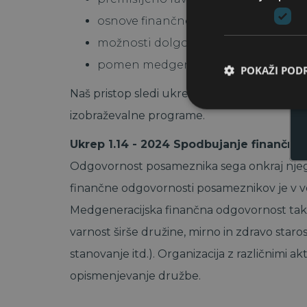
osnove finančnega načrtovanja,
možnosti dolgoročnega varčevanja in
pomen medgeneracijskega sodelovanj
POKAŽI POD
Naš pristop sledi ukrepu iz kataloga Ekvilib
izobraževalne programe.
Ukrep 1.14 - 2024 Spodbujanje finančne
Odgovornost posameznika sega onkraj njeg
finančne odgovornosti posameznikov je v veli
Medgeneracijska finančna odgovornost tako
varnost širše družine, mirno in zdravo staros
stanovanje itd.). Organizacija z različnimi
opismenjevanje družbe.