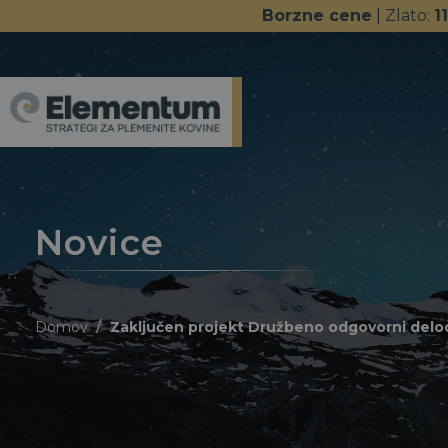
Borzne cene
| Zlato:
1
Novice
Domov
Zaključen projekt Družbeno odgovorni delod