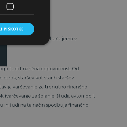
I PIŠKOTKE
rni delodajalec redno vključujemo v
ogo tudi finančna odgovornost. Od
otrok, staršev kot starih staršev.
avlja varčevanje za trenutno finančno
k (varčevanje za šolanje, študij, avtomobil,
ju in tudi na ta način spodbuja finančno