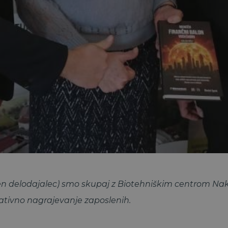
delodajalec) smo skupaj z Biotehniškim centrom Naklo 
ovativno nagrajevanje zaposlenih.