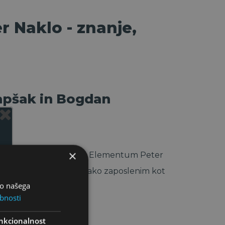
r Naklo - znanje,
lapšak in Bogdan
×
i sta ga izvedla direktor Elementum Peter
lo in je bil namenjen tako zaposlenim kot
bo našega
bnosti
nkcionalnost