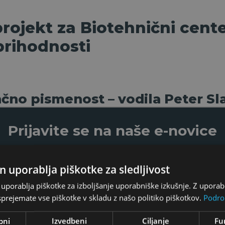
ojekt za Biotehnični cente
 prihodnosti
nčno pismenost – vodila Peter S
Prijavite se na naše e-novice
valnim seminarjem na temo finančne pismenosti
, k
S prijavo na naše e-novice boste obveščeni o
n uporablja piškotke za sledljivost
. Seminar je potekal 20. marca 2025 na lokaciji BC Nak
pomembnih informacijah o investiranju v
uporablja piškotke za izboljšanje uporabniške izkušnje. Z upora
Osrednje teme so bile:
plemenite kovine.
prejemate vse piškotke v skladu z našo politiko piškotkov.
Podro
bni
Izvedbeni
Ciljanje
Fu