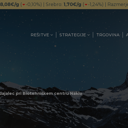
18,08
€/g
(
-0,10
%) | Srebro:
1,70
€/g
(
-1,24
%) | Razmerj
REŠITVE
STRATEGIJE
TRGOVINA
ajalec pri Biotehniškem centru Naklo