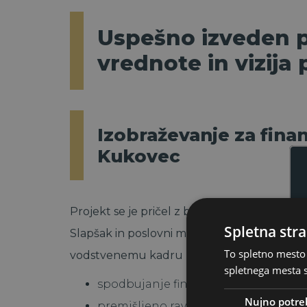
Uspešno izveden pr
vrednote in vizija
Izobraževanje za fina
Kukovec
Projekt se je pričel z brezplačnim
izobraže
Spletna stra
Slapšak in poslovni manager Bogdan Kukovec
To spletno mesto 
vodstvenemu kadru (90–120 udeležencev). 
spletnega mesta s
spodbujanje finančne odgovornosti,
Nujno potre
premišljeno ravnanje z denarjem,