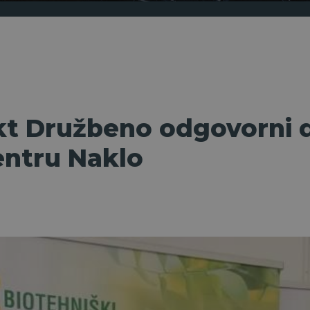
kt Družbeno odgovorni d
entru Naklo