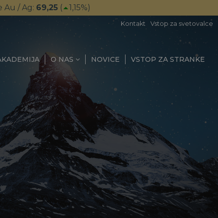
e Au / Ag:
69,25
(
1,15
%)
Kontakt
Vstop za svetovalce
AKADEMIJA
O NAS
NOVICE
VSTOP ZA STRANKE