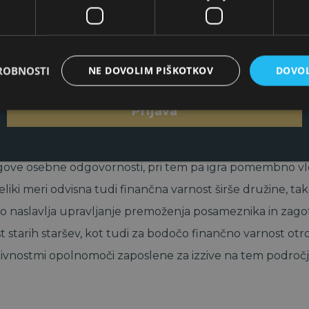
 investiranja ter
*
S prijavo na e-novice se strinjam s
politiko
a za večjo finančno varnost družin.
ROBNOSTI
NE DOVOLIM PIŠKOTKOV
DOVOL
zasebnosti
Elementum d.o.o..
 inštituta, ki ga kot nosilci certifikata Družbeno odgovo
Prijava
 odgovornosti
ove osebne odgovornosti, pri tem pa igra pomembno vl
ki meri odvisna tudi finančna varnost širše družine, tako 
 naslavlja upravljanje premoženja posameznika in zagot
t starih staršev, kot tudi za bodočo finančno varnost otro
 aktivnostmi opolnomoči zaposlene za izzive na tem področ