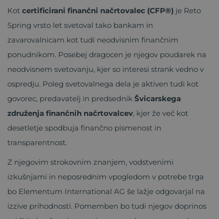
Kot
certificirani finančni načrtovalec (CFP®)
je Reto
Spring vrsto let svetoval tako bankam in
zavarovalnicam kot tudi neodvisnim finančnim
ponudnikom. Posebej dragocen je njegov poudarek na
neodvisnem svetovanju, kjer so interesi strank vedno v
ospredju. Poleg svetovalnega dela je aktiven tudi kot
govorec, predavatelj in predsednik
Švicarskega
združenja finančnih načrtovalcev
, kjer že več kot
desetletje spodbuja finančno pismenost in
transparentnost.
Z njegovim strokovnim znanjem, vodstvenimi
izkušnjami in neposrednim vpogledom v potrebe trga
bo Elementum International AG še lažje odgovarjal na
izzive prihodnosti. Pomemben bo tudi njegov doprinos