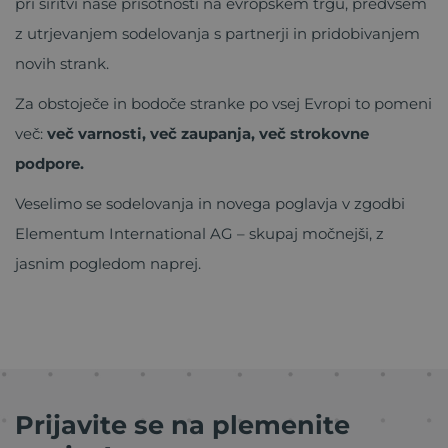
pri širitvi naše prisotnosti na evropskem trgu, predvsem
z utrjevanjem sodelovanja s partnerji in pridobivanjem
novih strank.
Za obstoječe in bodoče stranke po vsej Evropi to pomeni
več:
več varnosti, več zaupanja, več strokovne
podpore.
Veselimo se sodelovanja in novega poglavja v zgodbi
Elementum International AG – skupaj močnejši, z
jasnim pogledom naprej.
Prijavite se na plemenite