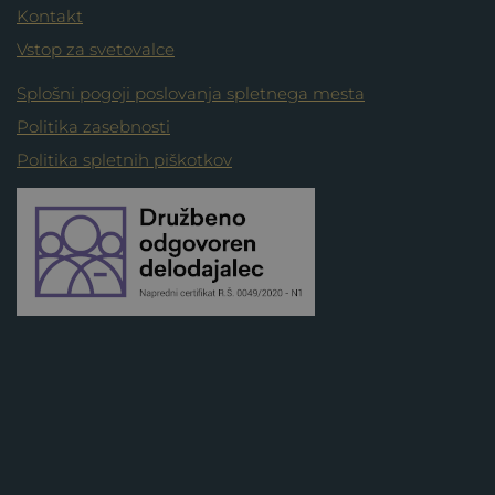
Kontakt
Vstop za svetovalce
Splošni pogoji poslovanja spletnega mesta
Politika zasebnosti
Politika spletnih piškotkov