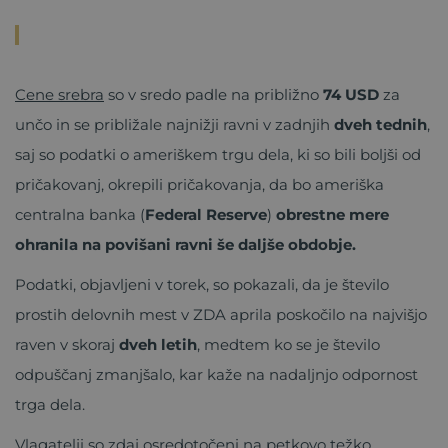
Cene srebra
so v sredo padle na približno
74 USD
za
unčo in se približale najnižji ravni v zadnjih
dveh tednih
,
saj so podatki o ameriškem trgu dela, ki so bili boljši od
pričakovanj, okrepili pričakovanja, da bo ameriška
centralna banka (
Federal Reserve
)
obrestne mere
ohranila na povišani ravni še daljše obdobje.
Podatki, objavljeni v torek, so pokazali, da je število
prostih delovnih mest v ZDA aprila poskočilo na najvišjo
raven v skoraj
dveh letih
, medtem ko se je število
odpuščanj zmanjšalo, kar kaže na nadaljnjo odpornost
trga dela.
Vlagatelji so zdaj osredotočeni na petkovo težko