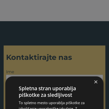
Kontaktirajte nas
Ime
×
Spletna stran uporablja
Priimek
piškotke za sledljivost
To spletno mesto uporablja piškotke za
izboljšanje uporabniške izkušnje. Z