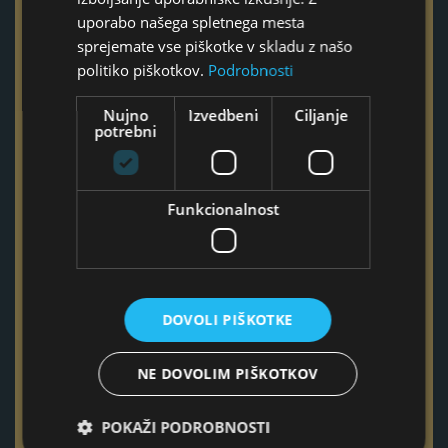
E-pošta
uporabo našega spletnega mesta
sprejemate vse piškotke v skladu z našo
politiko piškotkov.
Podrobnosti
Telefon
Nujno
Izvedbeni
Ciljanje
potrebni
Funkcionalnost
Ta polja izpolnite samo v primeru, če imate vprašanje ali
povprašujete za podjetje
Naziv podjetja
DOVOLI PIŠKOTKE
Odgovorna oseba podjetja
NE DOVOLIM PIŠKOTKOV
POKAŽI PODROBNOSTI