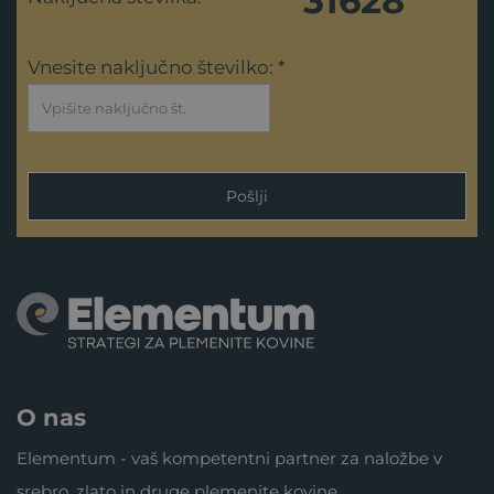
31628
Vnesite naključno številko: *
Pošlji
O nas
Elementum - vaš kompetentni partner za naložbe v
srebro, zlato in druge plemenite kovine.