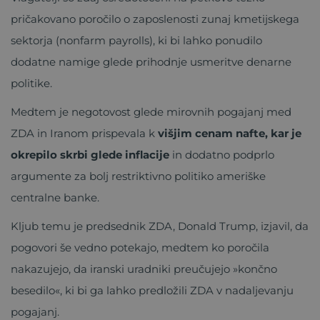
pričakovano poročilo o zaposlenosti zunaj kmetijskega
sektorja (nonfarm payrolls), ki bi lahko ponudilo
dodatne namige glede prihodnje usmeritve denarne
politike.
Medtem je negotovost glede mirovnih pogajanj med
ZDA in Iranom prispevala k
višjim cenam nafte, kar je
okrepilo skrbi glede inflacije
in dodatno podprlo
argumente za bolj restriktivno politiko ameriške
centralne banke.
Kljub temu je predsednik ZDA, Donald Trump, izjavil, da
pogovori še vedno potekajo, medtem ko poročila
nakazujejo, da iranski uradniki preučujejo »končno
besedilo«, ki bi ga lahko predložili ZDA v nadaljevanju
pogajanj.