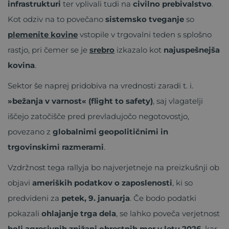
infrastrukturi
ter vplivali tudi na
civilno prebivalstvo
.
Kot odziv na to povečano
sistemsko tveganje
so
plemenite kovine
vstopile v trgovalni teden s splošno
rastjo, pri čemer se je
srebro
izkazalo kot
najuspešnejša
kovina
.
Sektor še naprej pridobiva na vrednosti zaradi t. i.
»bežanja v varnost« (flight to safety)
, saj vlagatelji
iščejo zatočišče pred prevladujočo negotovostjo,
povezano z
globalnimi geopolitičnimi in
trgovinskimi razmerami
.
Vzdržnost tega rallyja bo najverjetneje na preizkušnji ob
objavi
ameriških podatkov o zaposlenosti
, ki so
predvideni za
petek, 9. januarja
. Če bodo podatki
pokazali
ohlajanje trga dela
, se lahko poveča verjetnost
bolj agresivnih znižanj obrestnih mer v letu 2026
, kar