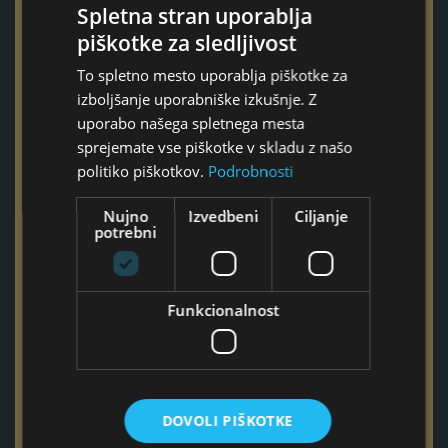
Spletna stran uporablja
piškotke za sledljivost
Ime
To spletno mesto uporablja piškotke za
izboljšanje uporabniške izkušnje. Z
uporabo našega spletnega mesta
Priimek
sprejemate vse piškotke v skladu z našo
politiko piškotkov.
Podrobnosti
E-pošta
Nujno
Izvedbeni
Ciljanje
potrebni
Telefon
Funkcionalnost
Ta polja izpolnite samo v primeru, če imate vprašanje ali
DOVOLI PIŠKOTKE
povprašujete za podjetje