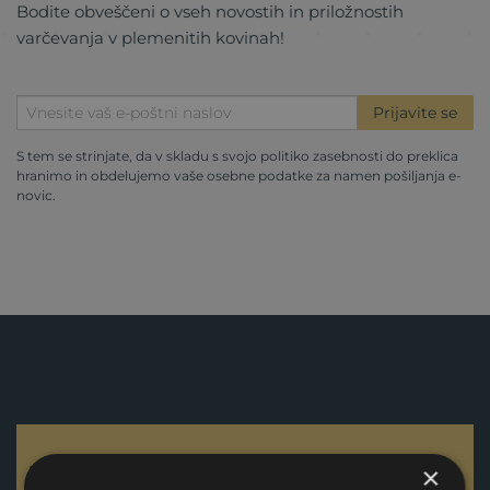
Bodite obveščeni o vseh novostih in priložnostih
varčevanja v plemenitih kovinah!
Prijavite se
S tem se strinjate, da v skladu s svojo
politiko zasebnosti
do preklica
hranimo in obdelujemo vaše osebne podatke za namen pošiljanja e-
novic.
Kontaktirajte nas
×