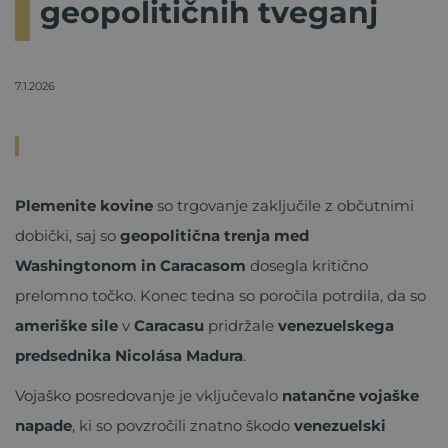
geopolitičnih tveganj
7.1.2026
Plemenite kovine
so trgovanje zaključile z občutnimi
dobički, saj so
geopolitična trenja med
Washingtonom in Caracasom
dosegla kritično
prelomno točko. Konec tedna so poročila potrdila, da so
ameriške sile
v
Caracasu
pridržale
venezuelskega
predsednika Nicolása Madura
.
Vojaško posredovanje je vključevalo
natančne vojaške
napade
, ki so povzročili znatno škodo
venezuelski