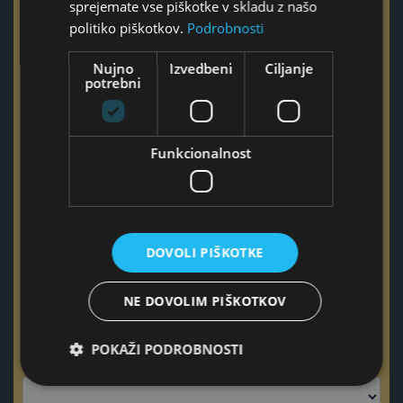
sprejemate vse piškotke v skladu z našo
Telefon
politiko piškotkov.
Podrobnosti
Nujno
Izvedbeni
Ciljanje
potrebni
Ta polja izpolnite samo v primeru, če imate vprašanje ali
povprašujete za podjetje
Funkcionalnost
Naziv podjetja
Odgovorna oseba podjetja
DOVOLI PIŠKOTKE
NE DOVOLIM PIŠKOTKOV
POKAŽI PODROBNOSTI
Želim več informacij o