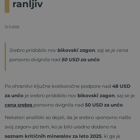
ranljiv
12.11.2025
Srebro pridobilo nov
bikovski zagon
, saj se je cena
ponovno dvignila nad
50 USD za unčo
Po ohranitvi ključne kratkoročne podpore nad
48 USD
za unčo
je srebro pridobilo nov
bikovski zagon
, saj se je
cena
srebra
ponovno dvignila nad
50 USD za unčo
.
Nekateri analitiki so dejali, da je srebro »ponovno našlo
svoj zagon« po tem, ko je bilo uradno dodano na
seznam kritičnih mineralov za leto 2025
, ki ga je