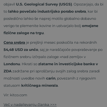
objavil
U.S. Geological Survey (USGS)
. Opozarjajo, da bi
to
lahko povečalo industrijsko porabo srebra
, kar bi
posledično lahko še naprej motilo globalno dobavno
verigo te plemenite kovine in ustvarjalo bolj
omejene
fizične zaloge na trgu
.
Cena srebra
je prejšnji mesec poskočila na rekordnih
54,48 USD za unčo
, saj je naraščajoče povpraševanje po
fizičnem srebru izčrpalo zaloge »nad zemljo« v
Londonu
. Hkrati so
zlatarne in investicijske banke v
ZDA
zadržane pri sproščanju svojih zalog srebra zaradi
možnosti uvedbe novih
carin
, povezanih z njegovim
statusom
kritičnega minerala
.
Vir: kitco.com
Več v nadaljevanju članka >>>