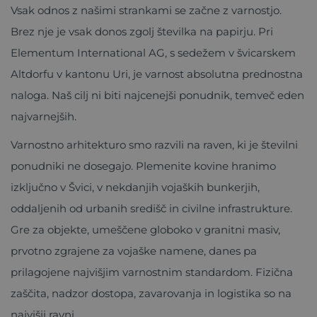
Vsak odnos z našimi strankami se začne z varnostjo.
Brez nje je vsak donos zgolj številka na papirju. Pri
Elementum International AG, s sedežem v švicarskem
Altdorfu v kantonu Uri, je varnost absolutna prednostna
naloga. Naš cilj ni biti najcenejši ponudnik, temveč eden
najvarnejših.
Varnostno arhitekturo smo razvili na raven, ki je številni
ponudniki ne dosegajo. Plemenite kovine hranimo
izključno v Švici, v nekdanjih vojaških bunkerjih,
oddaljenih od urbanih središč in civilne infrastrukture.
Gre za objekte, umeščene globoko v granitni masiv,
prvotno zgrajene za vojaške namene, danes pa
prilagojene najvišjim varnostnim standardom. Fizična
zaščita, nadzor dostopa, zavarovanja in logistika so na
najvišji ravni.