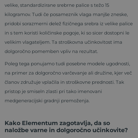
velike, standardizirane srebrne palice s težo 15
kilogramov. Tudi če posameznik vlaga manjše zneske,
pridobi sorazmerni delež fizičnega srebra iz velike palice
in s tem koristi količinske pogoje, ki so sicer dostopni le
velikim vlagateljem. Ta stroškovna učinkovitost ima
dolgoročno pomemben vpliv na rezultat.
Poleg tega ponujamo tudi posebne modele ugodnosti,
na primer za dolgoročno varčevanje ali družine, kjer več
članov združuje vplačila in stroškovne prednosti. Tak
pristop je smiseln zlasti pri tako imenovani
medgeneracijski gradnji premoženja.
Kako Elementum zagotavlja, da so
naložbe varne in dolgoroč
no u
činkovite?