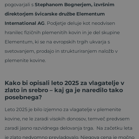
pogovarjali s
Stephanom Bognerjem, izvršnim
direktorjem švicarske družbe Elementum
International AG
. Podjetje deluje kot neodvisen
hranilec fizičnih plemenitih kovin in je del skupine
Elementum, ki se na evropskih trgih ukvarja s
svetovanjem, prodajo in strukturiranjem naložb v
plemenite kovine.
Kako bi opisali leto 2025 za vlagatelje v
zlato in srebro – kaj ga je naredilo tako
posebnega?
Leto 2025 je bilo izjemno za vlagatelje v plemenite
kovine, ne le zaradi visokih donosov, temveč predvsem
zaradi jasno razvidnega delovanja trga. Na začetku leta
je zlato nedvomno prevladovalo. Njegova cena je močno