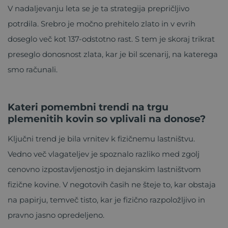
V nadaljevanju leta se je ta strategija prepričljivo
potrdila. Srebro je močno prehitelo zlato in v evrih
doseglo več kot 137-odstotno rast. S tem je skoraj trikrat
preseglo donosnost zlata, kar je bil scenarij, na katerega
smo računali.
Kateri pomembni trendi na trgu
plemenitih kovin so vplivali na donose?
Ključni trend je bila vrnitev k fizičnemu lastništvu.
Vedno več vlagateljev je spoznalo razliko med zgolj
cenovno izpostavljenostjo in dejanskim lastništvom
fizične kovine. V negotovih časih ne šteje to, kar obstaja
na papirju, temveč tisto, kar je fizično razpoložljivo in
pravno jasno opredeljeno.