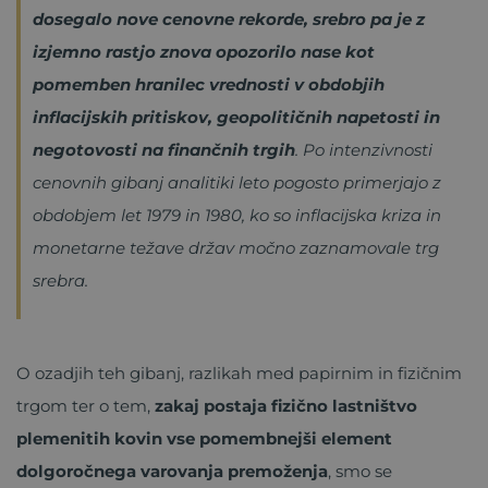
dosegalo nove cenovne rekorde, srebro pa je z
izjemno rastjo znova opozorilo nase kot
pomemben hranilec vrednosti v obdobjih
inflacijskih pritiskov, geopolitičnih napetosti in
negotovosti na finančnih trgih
. Po intenzivnosti
cenovnih gibanj analitiki leto pogosto primerjajo z
obdobjem let 1979 in 1980, ko so inflacijska kriza in
monetarne težave držav močno zaznamovale trg
srebra.
O ozadjih teh gibanj, razlikah med papirnim in fizičnim
trgom ter o tem,
zakaj postaja fizično lastništvo
plemenitih kovin vse pomembnejši element
dolgoročnega varovanja premoženja
, smo se