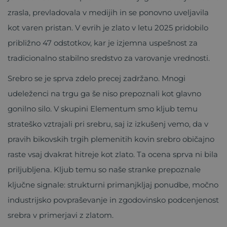
zrasla, prevladovala v medijih in se ponovno uveljavila
kot varen pristan. V evrih je zlato v letu 2025 pridobilo
približno 47 odstotkov, kar je izjemna uspešnost za
tradicionalno stabilno sredstvo za varovanje vrednosti.
Srebro se je sprva zdelo precej zadržano. Mnogi
udeleženci na trgu ga še niso prepoznali kot glavno
gonilno silo. V skupini Elementum smo kljub temu
strateško vztrajali pri srebru, saj iz izkušenj vemo, da v
pravih bikovskih trgih plemenitih kovin srebro običajno
raste vsaj dvakrat hitreje kot zlato. Ta ocena sprva ni bila
priljubljena. Kljub temu so naše stranke prepoznale
ključne signale: strukturni primanjkljaj ponudbe, močno
industrijsko povpraševanje in zgodovinsko podcenjenost
srebra v primerjavi z zlatom.