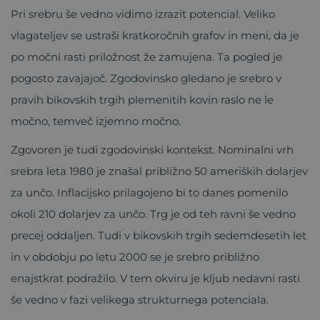
Pri srebru še vedno vidimo izrazit potencial. Veliko
vlagateljev se ustraši kratkoročnih grafov in meni, da je
po močni rasti priložnost že zamujena. Ta pogled je
pogosto zavajajoč. Zgodovinsko gledano je srebro v
pravih bikovskih trgih plemenitih kovin raslo ne le
močno, temveč izjemno močno.
Zgovoren je tudi zgodovinski kontekst. Nominalni vrh
srebra leta 1980 je znašal približno 50 ameriških dolarjev
za unčo. Inflacijsko prilagojeno bi to danes pomenilo
okoli 210 dolarjev za unčo. Trg je od teh ravni še vedno
precej oddaljen. Tudi v bikovskih trgih sedemdesetih let
in v obdobju po letu 2000 se je srebro približno
enajstkrat podražilo. V tem okviru je kljub nedavni rasti
še vedno v fazi velikega strukturnega potenciala.