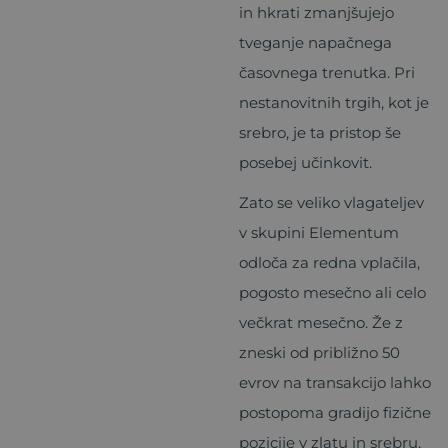
in hkrati zmanjšujejo
tveganje napačnega
časovnega trenutka. Pri
nestanovitnih trgih, kot je
srebro, je ta pristop še
posebej učinkovit.
Zato se veliko vlagateljev
v skupini Elementum
odloča za redna vplačila,
pogosto mesečno ali celo
večkrat mesečno. Že z
zneski od približno 50
evrov na transakcijo lahko
postopoma gradijo fizične
pozicije v zlatu in srebru,