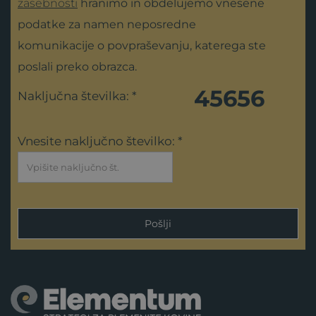
zasebnosti
hranimo in obdelujemo vnesene
podatke za namen neposredne
komunikacije o povpraševanju, katerega ste
poslali preko obrazca.
45656
Naključna številka: *
Vnesite naključno številko: *
Pošlji