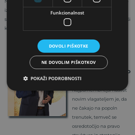
Naš pogled ostaja jasen, in sicer da ima srebro še vedno
izrazit strukturni potencial, zato bosta ustrezna
Funkcionalnost
strategija in fizična lastnina v prihodnje še pomembnejši
kot doslej.
DOVOLI PIŠKOTKE
Kakšen nasvet bi
dali novim
NE DOVOLIM PIŠKOTKOV
vlagateljem, ki
želijo vlagati v zlato
in srebro?
POKAŽI PODROBNOSTI
Najpomembnejši nasvet
novim vlagateljem je, da
ne čakajo na popoln
trenutek, temveč se
osredotočijo na pravo