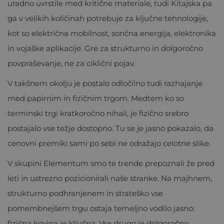
uradno uvrstile med kritične materiale, tudi Kitajska pa
ga v velikih količinah potrebuje za ključne tehnologije,
kot so električna mobilnost, sončna energija, elektronika
in vojaške aplikacije. Gre za strukturno in dolgoročno
povpraševanje, ne za ciklični pojav.
V takšnem okolju je postalo odločilno tudi razhajanje
med papirnim in fizičnim trgom. Medtem ko so
terminski trgi kratkoročno nihali, je fizično srebro
postajalo vse težje dostopno. Tu se je jasno pokazalo, da
cenovni premiki sami po sebi ne odražajo celotne slike.
V skupini Elementum smo te trende prepoznali že pred
leti in ustrezno pozicionirali naše stranke. Na majhnem,
strukturno podhranjenem in strateško vse
pomembnejšem trgu ostaja temeljno vodilo jasno:
fizična kovina je ključna. Vse drugo je dolgoročno