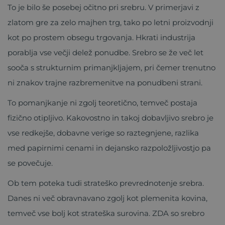
To je bilo še posebej očitno pri srebru. V primerjavi z
zlatom gre za zelo majhen trg, tako po letni proizvodnji
kot po prostem obsegu trgovanja. Hkrati industrija
porablja vse večji delež ponudbe. Srebro se že več let
sooča s strukturnim primanjkljajem, pri čemer trenutno
ni znakov trajne razbremenitve na ponudbeni strani.
To pomanjkanje ni zgolj teoretično, temveč postaja
fizično otipljivo. Kakovostno in takoj dobavljivo srebro je
vse redkejše, dobavne verige so raztegnjene, razlika
med papirnimi cenami in dejansko razpoložljivostjo pa
se povečuje.
Ob tem poteka tudi strateško prevrednotenje srebra.
Danes ni več obravnavano zgolj kot plemenita kovina,
temveč vse bolj kot strateška surovina. ZDA so srebro