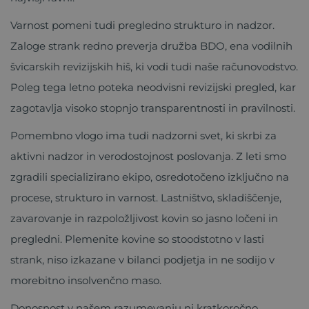
Varnost pomeni tudi pregledno strukturo in nadzor.
Zaloge strank redno preverja družba BDO, ena vodilnih
švicarskih revizijskih hiš, ki vodi tudi naše računovodstvo.
Poleg tega letno poteka neodvisni revizijski pregled, kar
zagotavlja visoko stopnjo transparentnosti in pravilnosti.
Pomembno vlogo ima tudi nadzorni svet, ki skrbi za
aktivni nadzor in verodostojnost poslovanja. Z leti smo
zgradili specializirano ekipo, osredotočeno izključno na
procese, strukturo in varnost. Lastništvo, skladiščenje,
zavarovanje in razpoložljivost kovin so jasno ločeni in
pregledni. Plemenite kovine so stoodstotno v lasti
strank, niso izkazane v bilanci podjetja in ne sodijo v
morebitno insolvenčno maso.
Donosnost v našem razumevanju ni kratkoročno