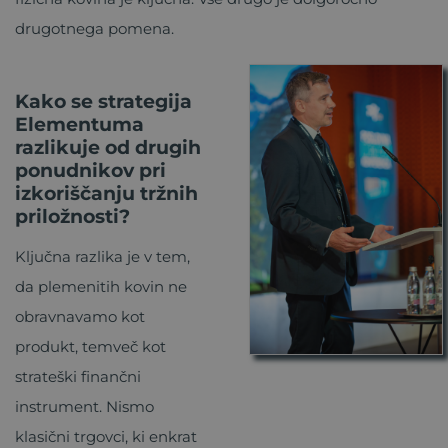
drugotnega pomena.
Kako se strategija
Elementuma
razlikuje od drugih
ponudnikov pri
izkoriščanju tržnih
prilož
nosti?
Ključna razlika je v tem,
da plemenitih kovin ne
obravnavamo kot
produkt, temveč kot
strateški finančni
instrument. Nismo
klasični trgovci, ki enkrat