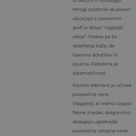
strukturo in strategijo.
Mnogi začetniki se preveč
ukvarjajo s cenovnimi
grafi in iščejo "najboljši
vstop". Praksa pa že
desetletja kaže, da
časovna določitev ni
ključna. Odločilna je
sistematičnost.
Ključen element je učinek
povprečne cene.
Vlagatelji, ki redno vlagajo
fiksne zneske, dolgoročno
dosegajo ugodnejše
povprečne vstopne cene