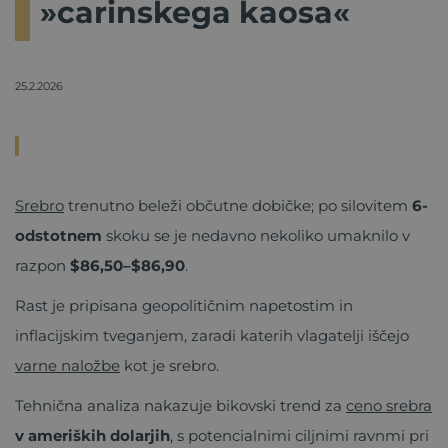
»carinskega kaosa«
25.2.2026
Srebro
trenutno beleži občutne dobičke; po silovitem
6-
odstotnem
skoku se je nedavno nekoliko umaknilo v
razpon
$86,50–$86,90
.
Rast je pripisana geopolitičnim napetostim in
inflacijskim tveganjem, zaradi katerih vlagatelji iščejo
varne naložbe
kot je srebro.
Tehnična analiza nakazuje bikovski trend za
ceno srebra
v ameriških dolarjih
, s potencialnimi ciljnimi ravnmi pri