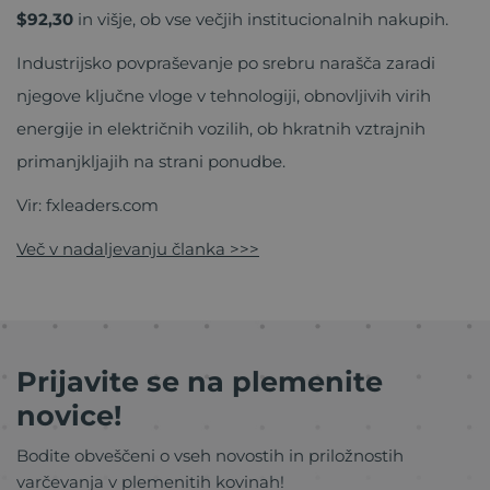
$92,30
in višje, ob vse večjih institucionalnih nakupih.
Industrijsko povpraševanje po srebru narašča zaradi
njegove ključne vloge v tehnologiji, obnovljivih virih
energije in električnih vozilih, ob hkratnih vztrajnih
primanjkljajih na strani ponudbe.
Vir: fxleaders.com
Več v nadaljevanju članka >>>
Prijavite se na plemenite
novice!
Bodite obveščeni o vseh novostih in priložnostih
varčevanja v plemenitih kovinah!