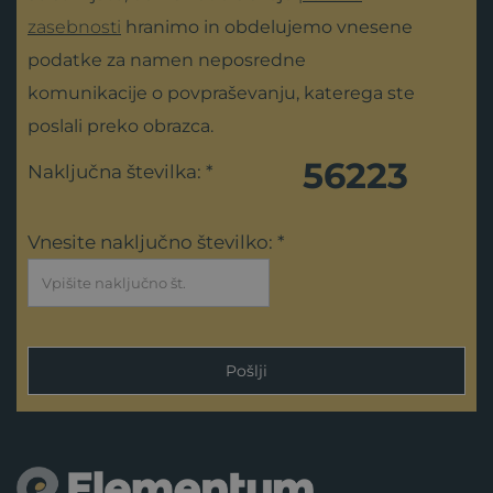
zasebnosti
hranimo in obdelujemo vnesene
podatke za namen neposredne
komunikacije o povpraševanju, katerega ste
poslali preko obrazca.
56223
Naključna številka: *
Vnesite naključno številko: *
Pošlji