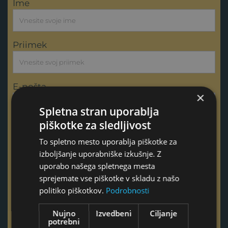
Ime
Priimek
E-pošta
×
Spletna stran uporablja
piškotke za sledljivost
Telefon
To spletno mesto uporablja piškotke za
izboljšanje uporabniške izkušnje. Z
uporabo našega spletnega mesta
sprejemate vse piškotke v skladu z našo
politiko piškotkov.
Podrobnosti
Ta polja izpolnite samo v primeru, če imate vprašanje ali
povprašujete za podjetje
Nujno
Izvedbeni
Ciljanje
Naziv podjetja
potrebni