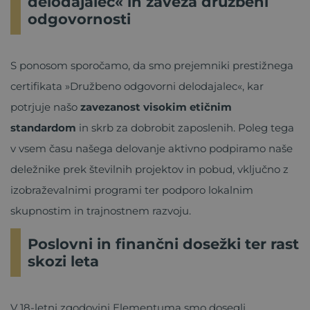
delodajalec« in zaveza družbeni
odgovornosti
S ponosom sporočamo, da smo prejemniki prestižnega
certifikata »Družbeno odgovorni delodajalec«, kar
potrjuje našo
zavezanost visokim etičnim
standardom
in skrb za dobrobit zaposlenih. Poleg tega
v vsem času našega delovanje aktivno podpiramo naše
deležnike prek številnih projektov in pobud, vključno z
izobraževalnimi programi ter podporo lokalnim
skupnostim in trajnostnem razvoju.
Poslovni in finančni dosežki ter rast
skozi leta
V 18-letni zgodovini Elementuma smo dosegli