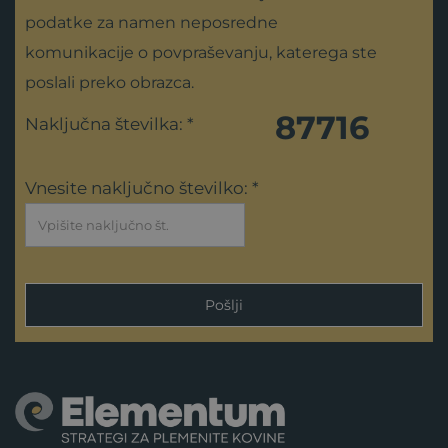
podatke za namen neposredne
komunikacije o povpraševanju, katerega ste
poslali preko obrazca.
87716
Naključna številka: *
Vnesite naključno številko: *
Pošlji