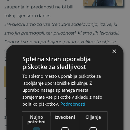
zaupanja in predanosti ne bi bili
tukaj, kjer smo danes.
»
Hvaležni smo za vse trenutke sodelovanja, izzive, ki
smo jih premagali, ter priložnosti, ki smo jih izkoristili.
Ponosni smo na prehojeno pot in z veliko strastjo se
×
oziramo proti prihodnjim izzivom
«, je dejal gospod
Spletna stran uporablja
Bojan Pravica.
piškotke za sledljivost
Praznovanje obletnice in prihodnji
To spletno mesto uporablja piškotke za
načrti
izboljšanje uporabniške izkušnje. Z
uporabo našega spletnega mesta
sprejemate vse piškotke v skladu z našo
Ob obeleževanju naše polnoletnosti se veselimo
politiko piškotkov.
Podrobnosti
nadaljnjega utrjevanja odnosov, ki temeljijo na
Nujno
Izvedbeni
Ciljanje
zaupanju, ter skupnega usmerjanja v prihodnost,
potrebni
bogato s priložnostmi.