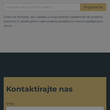
Prijavite se
S tem se strinjate, da v skladu s svojo
politiko zasebnosti
do preklica
hranimo in obdelujemo vaše osebne podatke za namen pošiljanja e-
novic.
Kontaktirajte nas
Ime