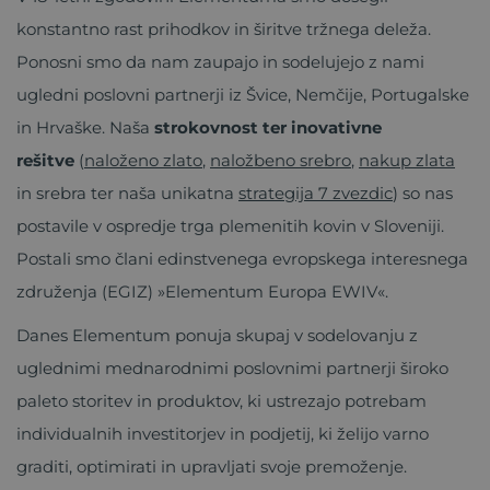
konstantno rast prihodkov in širitve tržnega deleža.
Ponosni smo da nam zaupajo in sodelujejo z nami
ugledni poslovni partnerji iz Švice, Nemčije, Portugalske
in Hrvaške. Naša
strokovnost ter inovativne
rešitve
(
naloženo zlato
,
naložbeno srebro
,
nakup zlata
in srebra ter naša unikatna
strategija 7 zvezdic
) so nas
postavile v ospredje trga plemenitih kovin v Sloveniji.
Postali smo člani edinstvenega evropskega interesnega
združenja (EGIZ) »Elementum Europa EWIV«.
Danes Elementum ponuja skupaj v sodelovanju z
uglednimi mednarodnimi poslovnimi partnerji široko
paleto storitev in produktov, ki ustrezajo potrebam
individualnih investitorjev in podjetij, ki želijo varno
graditi, optimirati in upravljati svoje premoženje.