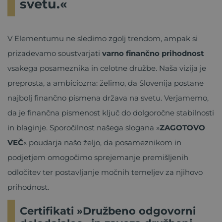
svetu.«
V Elementumu ne sledimo zgolj trendom, ampak si
prizadevamo soustvarjati
varno finančno prihodnost
vsakega posameznika in celotne družbe. Naša vizija je
preprosta, a ambiciozna: želimo, da Slovenija postane
najbolj finančno pismena država na svetu. Verjamemo,
da je finančna pismenost ključ do dolgoročne stabilnosti
in blaginje. Sporočilnost našega slogana »
ZAGOTOVO
VEČ
« poudarja našo željo, da posameznikom in
podjetjem omogočimo sprejemanje premišljenih
odločitev ter postavljanje močnih temeljev za njihovo
prihodnost.
Certifikati »Družbeno odgovorni