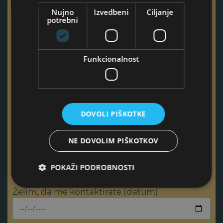
Nujno
Izvedbeni
Ciljanje
Ta polja izpolnite samo v primeru, če imate vprašanje ali
potrebni
povprašujete za podjetje
Naziv podjetja
Funkcionalnost
Odgovorna oseba podjetja
DOVOLI PIŠKOTKE
NE DOVOLIM PIŠKOTKOV
Želim več informacij o
POKAŽI PODROBNOSTI
Želim, da me kontaktirate (datum)