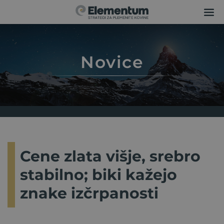
Novice
Cene zlata višje, srebro
stabilno; biki kažejo
znake izčrpanosti