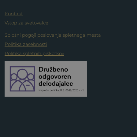
Kontakt
Vstop za svetovalce
Splošni pogoji poslovanja spletnega mesta
Politika zasebnosti
Politika spletnih piškotkov