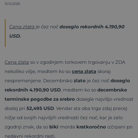
15.10.2025
Cena zlata
je čez noč
doseglo rekordnih
4.190,90
USD.
Cena zlata
so v zgodnjem torkovem trgovanju v ZDA
nekoliko višje, medtem ko so
cena zlata
skoraj
nespremenjene. Decembrsko
zlato
je čez noč
doseglo
rekordnih
4.190,90 USD
, medtem ko so
decembrske
terminske pogodbe za srebro
dosegle najvišjo vrednost
doslej pri
52,495 USD
. Vendar sta oba trga zdaj precej
nižje od svojih najvišjih vrednosti čez noč, kar je zelo
zgodnji znak, da so
biki
morda
kratkoročno
izčrpani po
nedavni rekordni rasti.