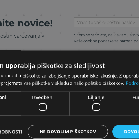
ite novice!
S tem se strinjate, da v skladu s sv
ostih varčevanja v
vaše osebne podatke za namen poši
n uporablja piškotke za sledljivost
uporablja piškotke za izboljšanje uporabniške izkušnje. Z upora
prejemate vse piškotke v skladu z našo politiko piškotkov.
Podro
bni
Izvedbeni
Ciljanje
Fu
s
iimek
ROBNOSTI
NE DOVOLIM PIŠKOTKOV
DOVOL