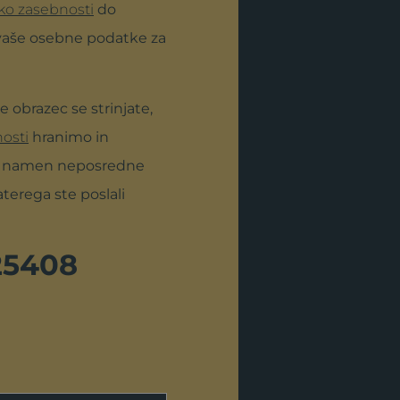
iko zasebnosti
do
vaše osebne podatke za
e obrazec se strinjate,
nosti
hranimo in
a namen neposredne
terega ste poslali
25408