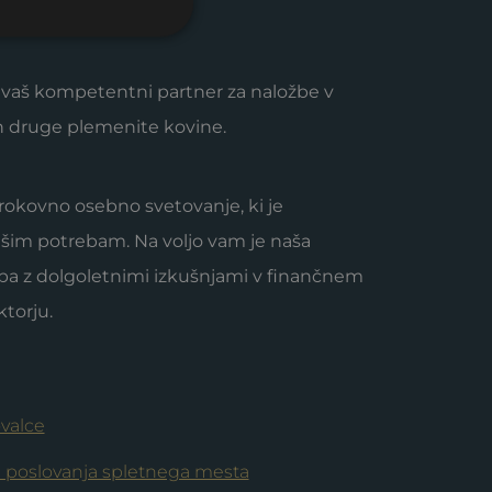
vaš kompetentni partner za naložbe v
in druge plemenite kovine.
rokovno osebno svetovanje, ki je
ašim potrebam. Na voljo vam je naša
pa z dolgoletnimi izkušnjami v finančnem
torju.
ovalce
i poslovanja spletnega mesta