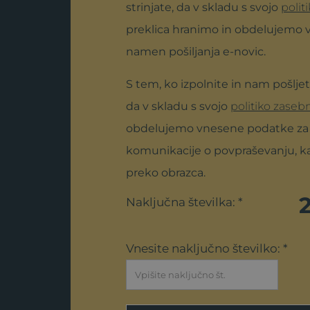
strinjate, da v skladu s svojo
polit
preklica hranimo in obdelujemo 
namen pošiljanja e-novic.
S tem, ko izpolnite in nam pošljet
da v skladu s svojo
politiko zaseb
obdelujemo vnesene podatke z
komunikacije o povpraševanju, ka
preko obrazca.
Naključna številka: *
Vnesite naključno številko: *