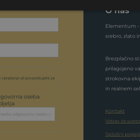
O nas
Elementum - 
srebro, zlato 
Brezplačno st
prilagojeno v
strokovna eki
 vprašanje ali povprašujete za
in realnem sek
govorna oseba
djetja
Kontakt
Vstop za svet
Splošni pogoj