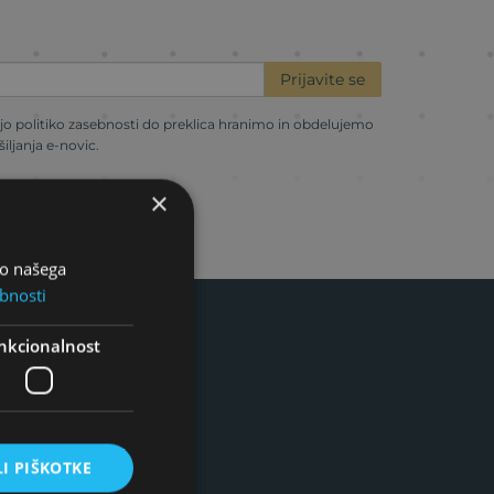
Prijavite se
ojo
politiko zasebnosti
do preklica hranimo in obdelujemo
ljanja e-novic.
×
bo našega
bnosti
nkcionalnost
I PIŠKOTKE