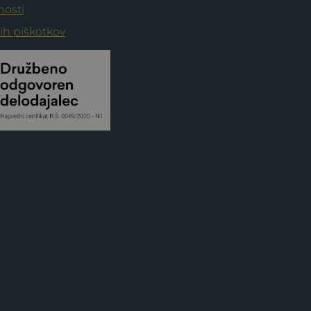
nosti
nih piškotkov