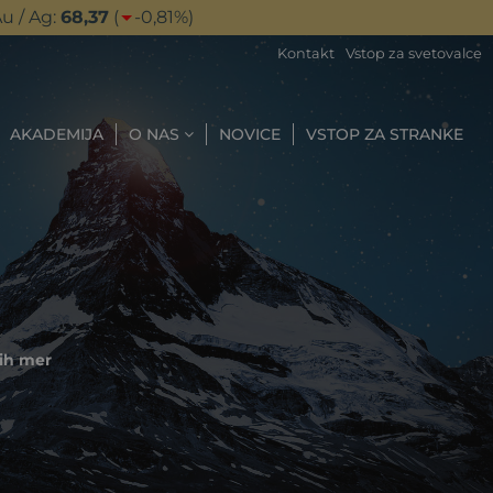
u / Ag:
68,37
(
-0,81
%)
Kontakt
Vstop za svetovalce
AKADEMIJA
O NAS
NOVICE
VSTOP ZA STRANKE
nih mer