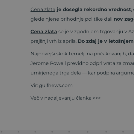
Cena zlata
je dosegla rekordno vrednost
,
glede njene prihodnje politike dali
nov zag
Cena zlata
se je v zgodnjem trgovanju v Azi
prejšnji vrh iz aprila.
Do zdaj je v letošnjem
Najnovejši skok temelji na pričakovanjih, 
Jerome Powell previdno odprl vrata za zman
umirjenega trga dela — kar podpira argume
Vir: gulfnews.com
Več v nadaljevanju članka >>>