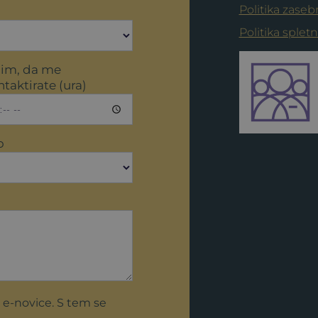
Politika zaseb
Politika splet
lim, da me
taktirate (ura)
o
 e-novice. S tem se