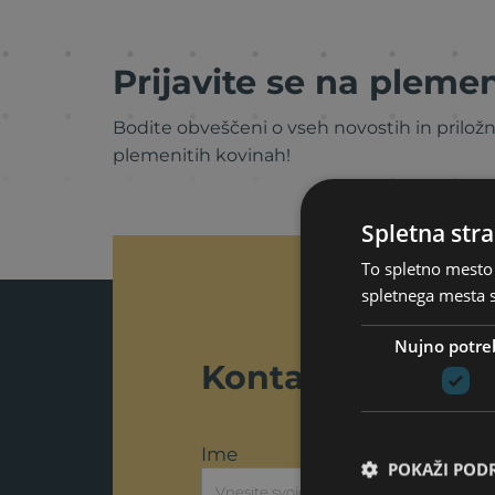
Prijavite se na plemen
Bodite obveščeni o vseh novostih in priložn
plemenitih kovinah!
Spletna stra
To spletno mesto 
spletnega mesta s
Nujno potre
Kontaktirajte na
Ime
Pr
POKAŽI POD