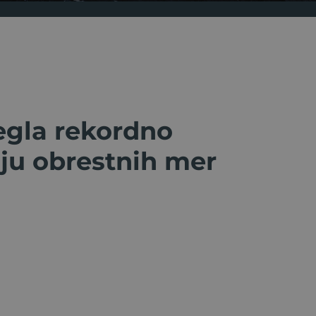
egla rekordno
nju obrestnih mer