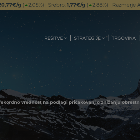
20,77
€/g
(
2,05
%) | Srebro:
1,77
€/g
(
2,88
%) | Razmerje A
REŠITVE
STRATEGIJE
TRGOVINA
 rekordno vrednost na podlagi pričakovanj o znižanju obrest