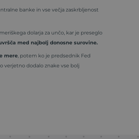
entralne banke in vse večja zaskrbljenost
meriškega dolarja za unčo, kar je preseglo
o uvršča med najbolj donosne surovine.
ne mere
, potem ko je predsednik Fed
o verjetno dodalo znake vse bolj