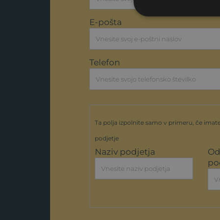
E-pošta
Telefon
Ta polja izpolnite samo v primeru, če imate
podjetje
Naziv podjetja
Od
po