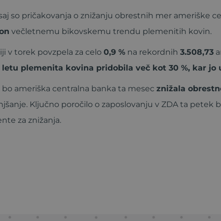
 saj so pričakovanja o znižanju obrestnih mer ameriške c
on
večletnemu bikovskemu trendu plemenitih kovin.
ji v torek povzpela za celo
0,9 %
na rekordnih
3.508,73
a
 letu plemenita kovina pridobila več kot 30 %, kar j
da bo ameriška centralna banka ta mesec
znižala obrest
jšanje. Ključno poročilo o zaposlovanju v ZDA ta petek b
nte za znižanja.